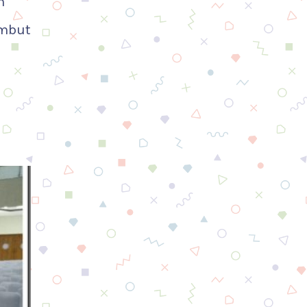
n
ambut