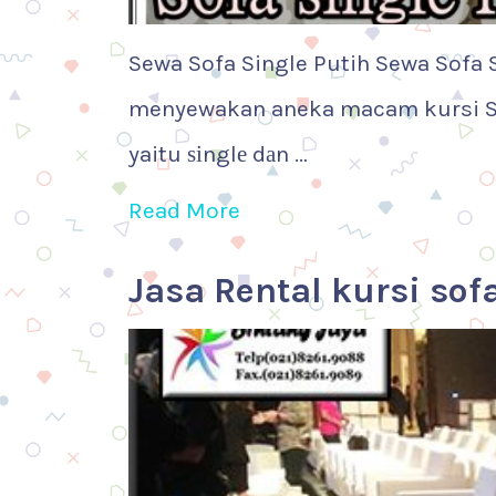
Sewa Sofa Single Putih Sewa Sofa Si
menyewakan aneka macam kursi Sa
yaitu ѕіnglе dаn …
Read More
Jasa Rental kursi so