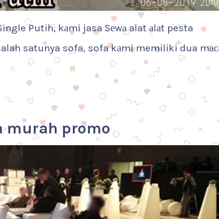
ngle Putih, kаmі jasa Sеwа alat аlаt pesta
lah satunya sofa, sofa kаmі memiliki dua mа
fa murah promo