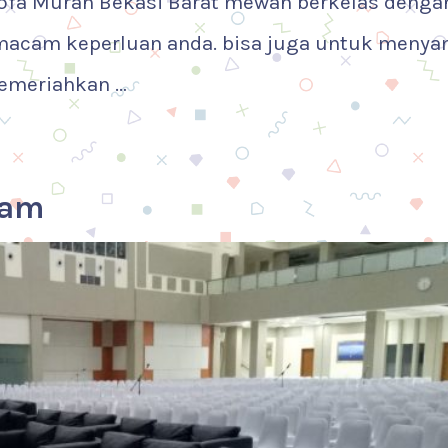
Sofa Murah Bekasi Barat mewah berkelas denga
 macam keperluan anda. bisa juga untuk meny
emeriahkan …
tam