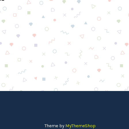
s
Theme by
MyThemeShop